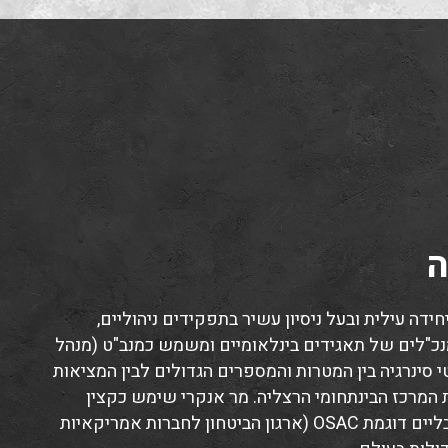
ה
ידה עילית ובעל ניסיון עשיר בתפקידים ניהוליים,
מנכ"לים של תאגידים בינלאומיים ומשמש כמנב"ט (מנהל
 סינרגיה בין המטרות והמספרים הגדולים לבין המציאות
המרכז הבינתחומי הרצליה. מר אנקרי שימש כקצין
ביטחון בשורה של ארגונים מובילים וחבר בגופי אבטחה גלובליים דוגמת OSAC (ארגון הביטחון לחברות אמריקאיות